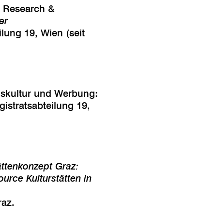
ng Research &
er
lung 19, Wien (seit
niskultur und Werbung:
gistratsabteilung 19,
ättenkonzept Graz:
rce Kulturstätten in
raz.