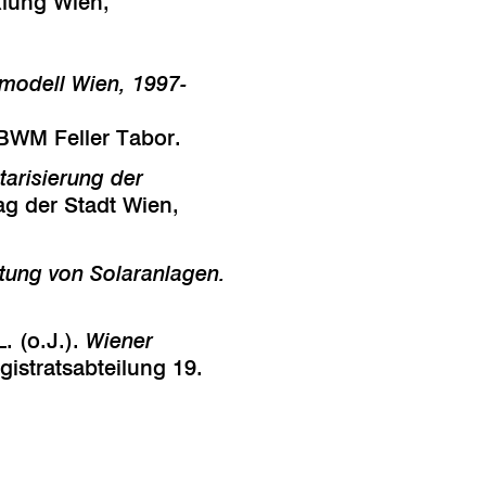
lung Wien,
modell Wien, 1997-
 BWM Feller Tabor.
arisierung der
ag der Stadt Wien,
ltung von Solaranlagen.
n.
. (o.J.).
Wiener
istratsabteilung 19.